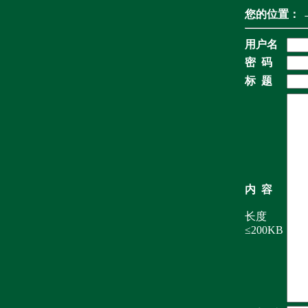
您的位置：
用户名
密 码
标 题
内 容
长度
≤200KB