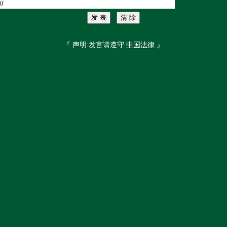
『 声明:发言请遵守
中国法律
』