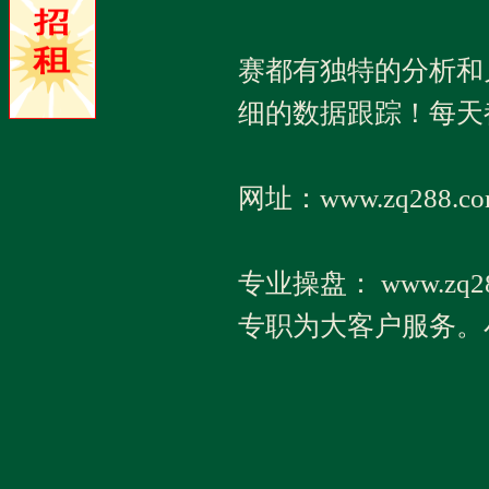
赛都有独特的分析和
细的数据跟踪！每天
网址：www.zq288
专业操盘： www.z
专职为大客户服务。