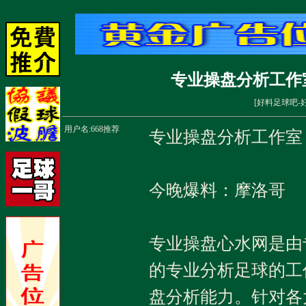
专业操盘分析工作
[
好料足球吧-
用户名:
668推荐
专业操盘分析工作室
今晚爆料：摩洛哥
专业操盘心水网是由
的专业分析足球的工
盘分析能力。针对各