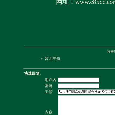
网址：www.c85cc.co
[
发表
暂无主题
快速回复:
用户名
密码
主题
内容