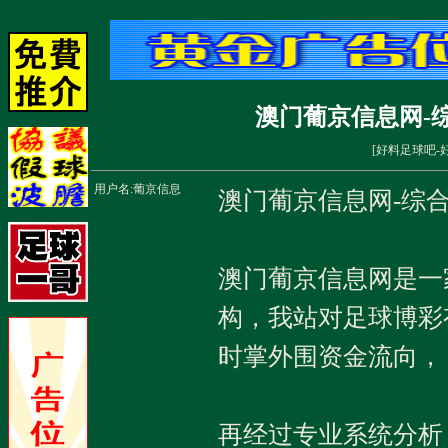
澳门葡京信息网-
[
好料足球吧-
用户名:
葡京信息
澳门葡京信息网-综
澳门葡京信息网是一
构，我站对足球博彩
时掌外围资金流向，
再经过专业系统分析