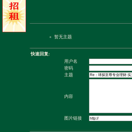
暂无主题
快速回复:
用户名
密码
主题
内容
图片链接