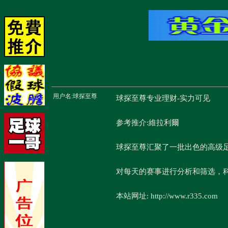
用户名:
球探至尊
球探至尊专业理财-实力可见
参考推介:維拉利爾
球探至尊汇聚了一批出色的高级
对每天的赛事进行分析和筛选，
本站网址: http://www.r335.com