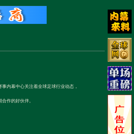
赛事内幕中心关注着全球足球行业动态，
期合作的好伙伴。