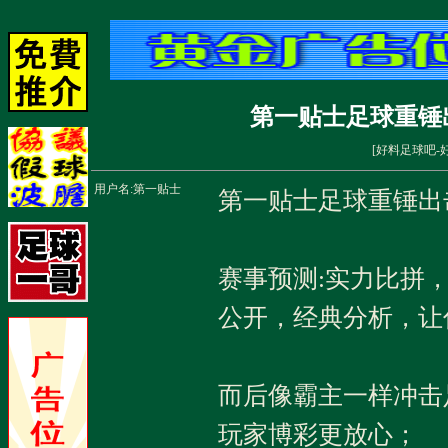
第一贴士足球重锤
[
好料足球吧-
用户名:
第一贴士
第一贴士足球重锤出
赛事预测:实力比拼
公开，经典分析，让
而后像霸主一样冲击
玩家博彩更放心；