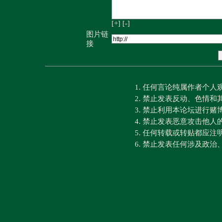
[+]
[-]
图片链
接
1. 任何言论纯属作者个
2. 禁止发表反动、色情
3. 禁止利用本论坛进行
4. 禁止发表恶意攻击他人
5. 任何转载或转贴都应
6. 禁止发表任何涉及政