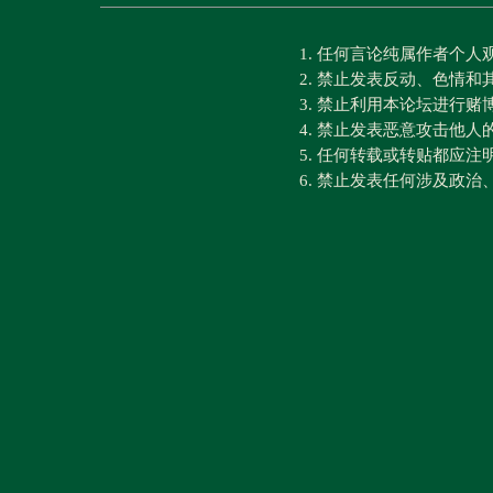
1. 任何言论纯属作者个
2. 禁止发表反动、色情
3. 禁止利用本论坛进行
4. 禁止发表恶意攻击他人
5. 任何转载或转贴都应
6. 禁止发表任何涉及政