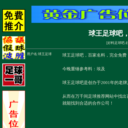
球王足球吧
[
好料足球吧-
用户名:
球王足球
球王足球吧，百家名料，完全免费
今晚重锤参考料：埃及
球王足球吧是创办于2001年的
从而在万千间足球推荐网站中找出
就能找到合适的合作公司！