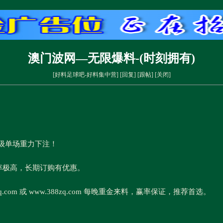
澳门波网—无限爆料-(时刻拥有)
[
好料足球吧-好料集中营
] [
回复
] [
跟帖
] [
关闭
]
级单场重力下注！
率极高，长期订购有优惠。
8zq.com 或 www.388zq.com 每晚重金来料，赢率保证，推荐首选。