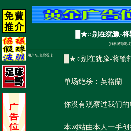
█★○别在犹豫-将
[
好料足球吧-
用户名:
老梁看球
█★○别在犹豫-将输
单场绝杀：英格蘭
你没有观察过我们的
本网站由本人一手创