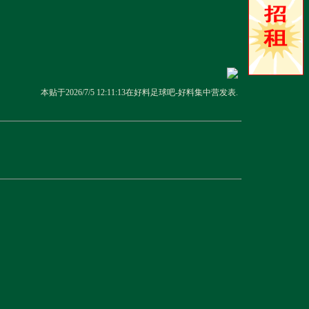
本贴于2026/7/5 12:11:13在好料足球吧-好料集中营发表.