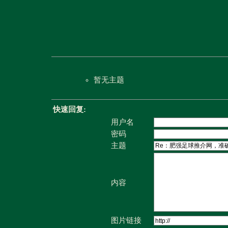
暂无主题
快速回复:
用户名
密码
主题
内容
图片链接