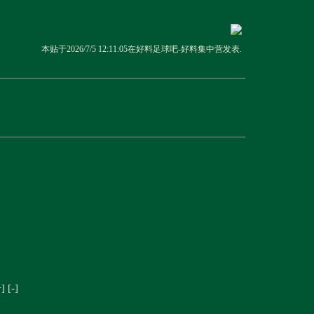
本贴于2026/7/5 12:11:05在好料足球吧-好料集中营发表.
+]
[-]