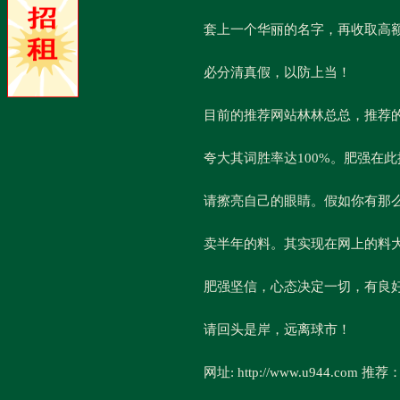
套上一个华丽的名字，再收取高
必分清真假，以防上当！
目前的推荐网站林林总总，推荐
夸大其词胜率达100%。肥强在
请擦亮自己的眼睛。假如你有那
卖半年的料。其实现在网上的料
肥强坚信，心态决定一切，有良
请回头是岸，远离球市！
网址: http://www.u944.com 