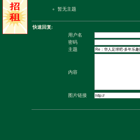
暂无主题
快速回复:
用户名
密码
主题
内容
图片链接