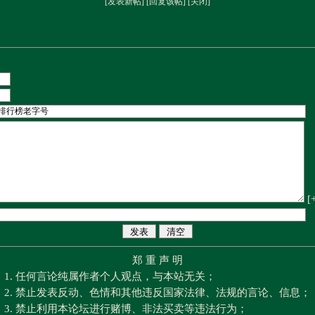
[
发表新帖
] [
回复该帖
] [
关闭
]
[
郑 重 声 明
1. 任何言论纯属作者个人观点，与本站无关；
2. 禁止发表反动、色情和其他违反国家法律、法规的言论、信息；
3. 禁止利用本论坛进行赌博、非法买卖等违法行为；