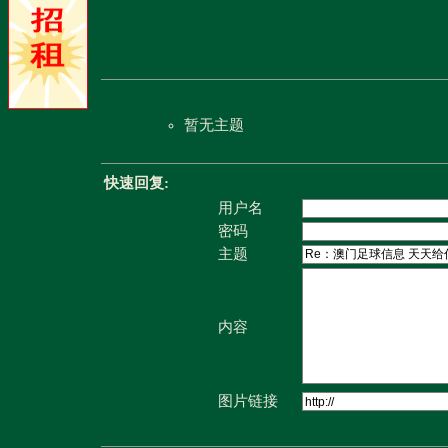
暂无主题
快速回复:
用户名
密码
主题
内容
图片链接