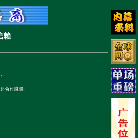
信赖
，
一起合作賺錢