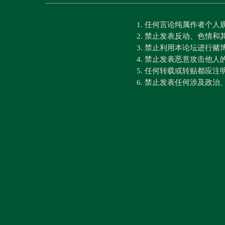
1. 任何言论纯属作者个
2. 禁止发表反动、色情
3. 禁止利用本论坛进行
4. 禁止发表恶意攻击他人
5. 任何转载或转贴都应
6. 禁止发表任何涉及政