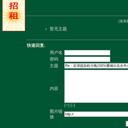
[
发表
暂无主题
快速回复:
用户名
密码
主题
内容
[+]
[-]
图片链
接