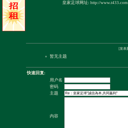
皇家足球网址: http://www.t433.com
[
发表
暂无主题
快速回复:
用户名
密码
主题
内容