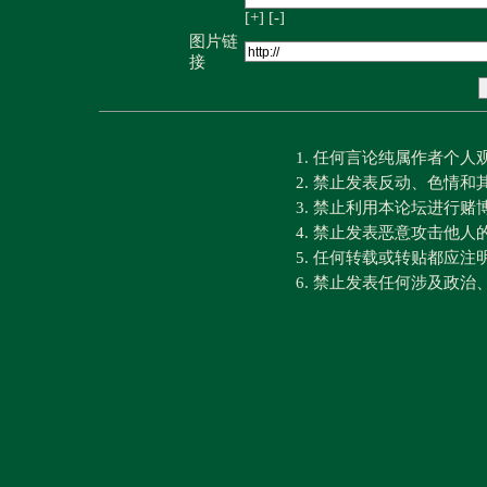
[+]
[-]
图片链
接
1. 任何言论纯属作者个
2. 禁止发表反动、色情
3. 禁止利用本论坛进行
4. 禁止发表恶意攻击他人
5. 任何转载或转贴都应
6. 禁止发表任何涉及政