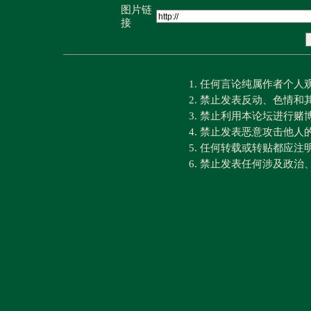
图片链
接
1. 任何言论纯属作者个
2. 禁止发表反动、色情
3. 禁止利用本论坛进行
4. 禁止发表恶意攻击他人
5. 任何转载或转贴都应
6. 禁止发表任何涉及政