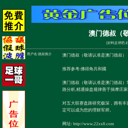
澳门德叔（
[
好料足球吧-
用户名:
德叔推介
澳门德叔（敬请认准是澳门德叔）
推荐参考:佛得角共和國
澳门德叔（敬请认准是澳门德叔）
路分析,精通操盘规律善于揣摩庄家心
对五大联赛盘路研究极深，拥有丰
定可以成为您的理财军师。
网址: http://www.22xx8.com