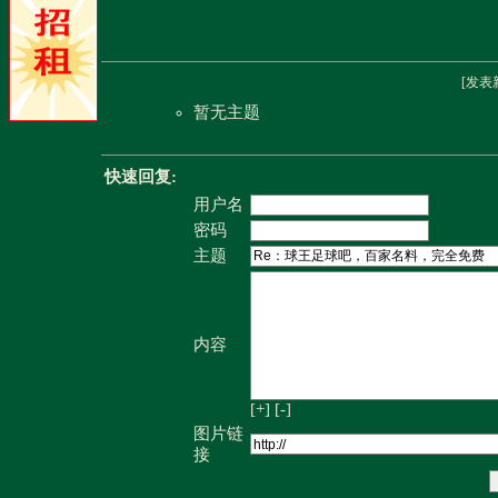
[
发表
暂无主题
快速回复:
用户名
密码
主题
内容
[+]
[-]
图片链
接