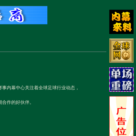
赛事内幕中心关注着全球足球行业动态，
期合作的好伙伴。