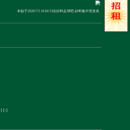
本贴于2026/7/3 16:04:33在好料足球吧-好料集中营发表.
+]
[-]