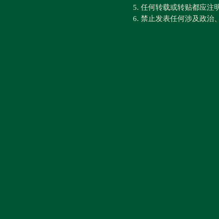
5. 任何转载或转贴都应
6. 禁止发表任何涉及政