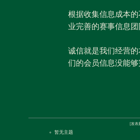
根据收集信息成本的
业完善的赛事信息团
诚信就是我们经营的
们的会员信息没能够
[
发表
暂无主题