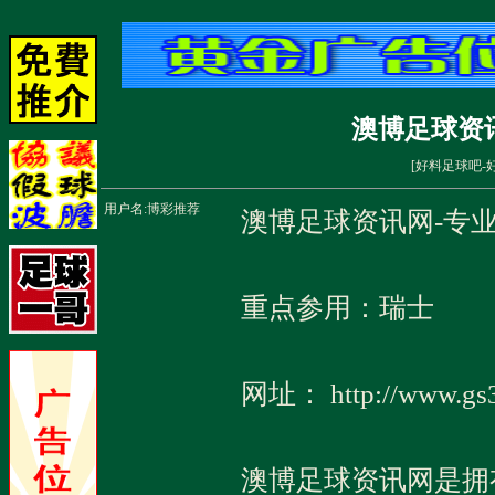
澳博足球资
[
好料足球吧-
用户名:
博彩推荐
澳博足球资讯网-专
重点参用：瑞士
网址： http://www.gs
澳博足球资讯网是拥