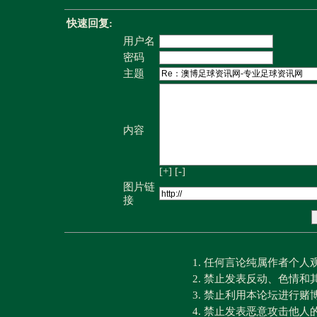
快速回复:
用户名
密码
主题
内容
[+]
[-]
图片链
接
1. 任何言论纯属作者个
2. 禁止发表反动、色情
3. 禁止利用本论坛进行
4. 禁止发表恶意攻击他人