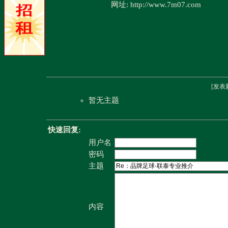
网址: http://www.7m07.com
[
发表
暂无主题
快速回复:
用户名
密码
主题
内容