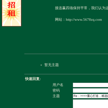
接连赢四场保持平常，我们认为
网站：http://www.5678zq.com
暂无主题
快速回复:
用户名
密码
主题