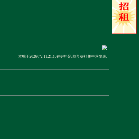
本贴于2026/7/2 11:21:10在好料足球吧-好料集中营发表.