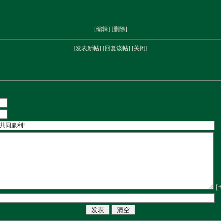
[
编辑
] [
删除
]
[
发表新帖
] [
回复该帖
] [
关闭
]
[